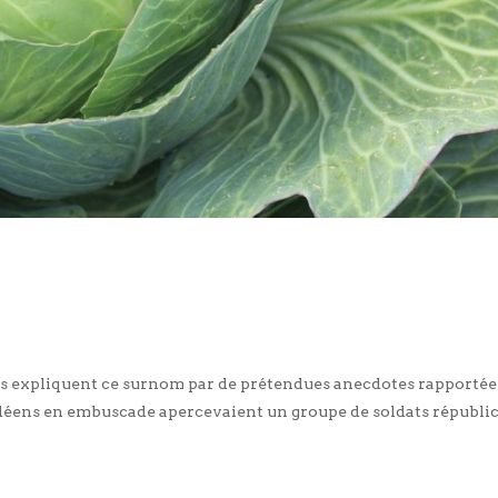
ns expliquent ce surnom par de prétendues anecdotes rapportée
déens en embuscade apercevaient un groupe de soldats républica
tants dans les sillons de choux qui les dissimulaient jusqu’au […