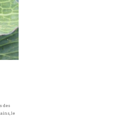
s des
ins, le
]