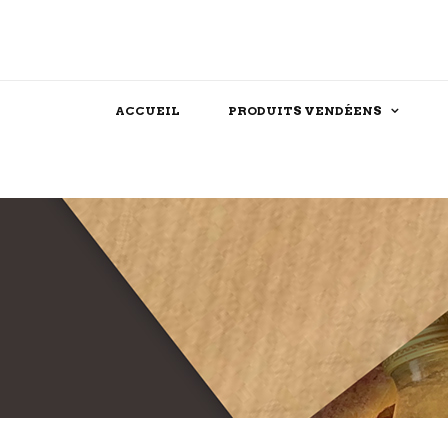
ACCUEIL
PRODUITS VENDÉENS
Assaisonnements
Confiserie
Féculent
Chocolat
Produits festifs
Biscuit
Farine
Dessert