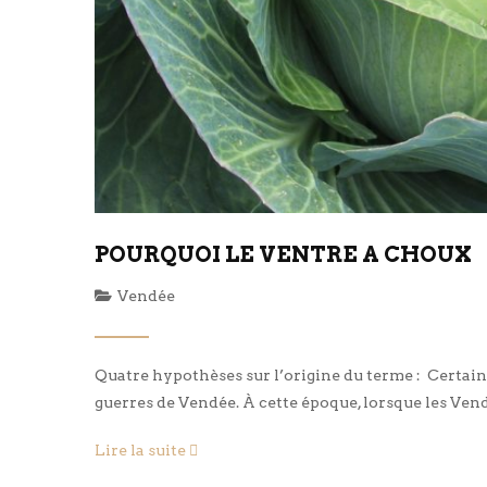
POURQUOI LE VENTRE A CHOUX
Vendée
Quatre hypothèses sur l’origine du terme : Certai
guerres de Vendée. À cette époque, lorsque les Ven
cri de « Ventre à choux » faisait coucher les combat
Lire la suite