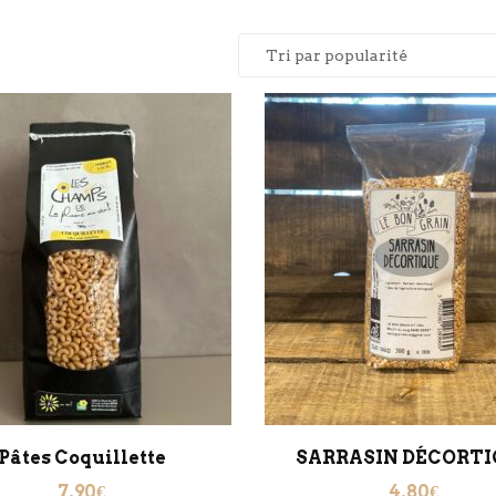
Pâtes Coquillette
SARRASIN DÉCORTI
7.90
€
4.80
€