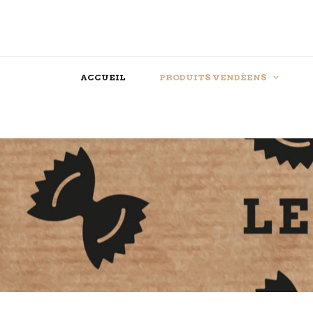
ACCUEIL
PRODUITS VENDÉENS
Assaisonnements
Confiserie
Féculent
Chocolat
Produits festifs
Biscuit
Farine
Dessert