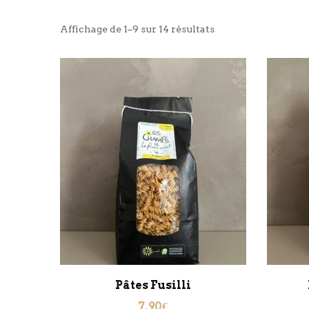
Trié
Affichage de 1–9 sur 14 résultats
par
popularité
Pâtes Fusilli
7.90
€