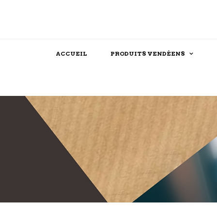
ACCUEIL
PRODUITS VENDÉENS
Assaisonnements
Confiserie
Féculent
Chocolat
Produits festifs
Biscuit
Farine
Dessert