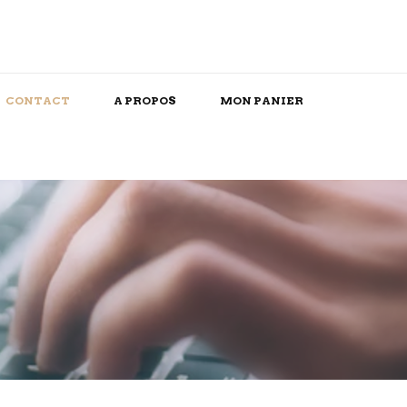
CONTACT
A PROPOS
MON PANIER
Snack/Apéritif
Repas Box