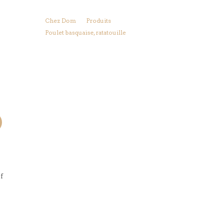
Chez Dom
Produits
Poulet basquaise, ratatouille
f