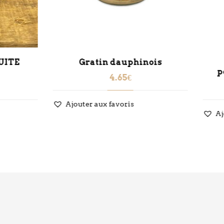
Gratin dauphinois
Poulet au curry e
poivrons, pdt et caro
4.65
€
9.95
€
ter aux favoris
Ajouter aux favoris