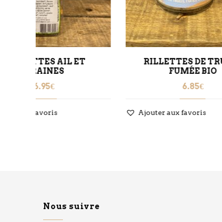
T
RILLETTES DE TRUITE
FUMÉE BIO
6.85
€
Ajou
Ajouter aux favoris
Nous suivre