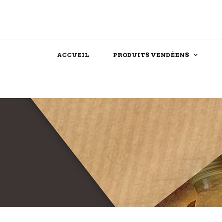
ACCUEIL
PRODUITS VENDÉENS
Assaisonnements
Confiserie
Féculent
Chocolat
Produits festifs
Biscuit
Farine
Dessert