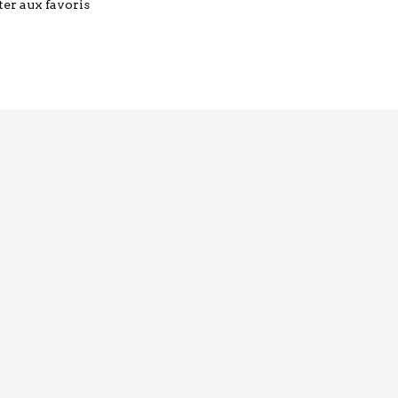
ter aux favoris
initial
actuel
était :
est :
59.00€.
56.00€.