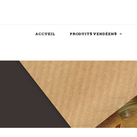
ACCUEIL
PRODUITS VENDÉENS
Assaisonnements
Confiserie
Féculent
Chocolat
Produits festifs
Biscuit
Farine
Dessert