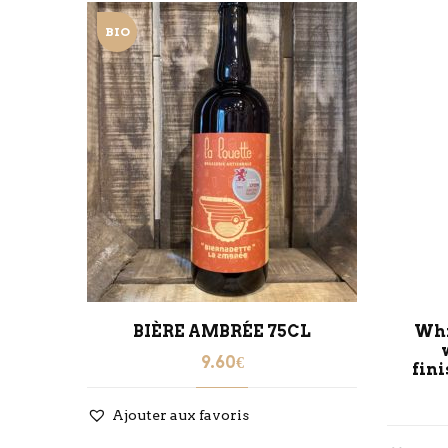
BIO
INE
BIÈRE AMBRÉE 75CL
Whi
9.60
€
fin
Ajouter aux favoris