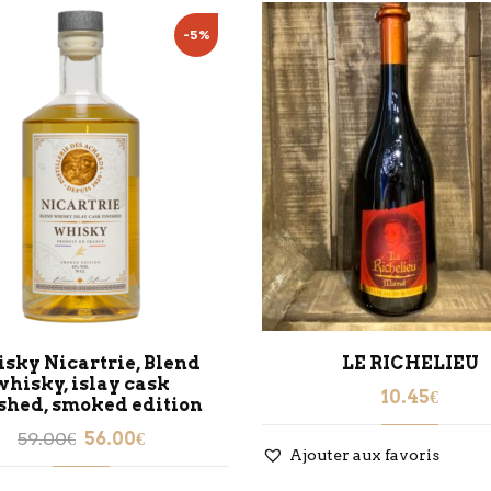
-5%
sky Nicartrie, Blend
LE RICHELIEU
whisky, islay cask
10.45
€
ished, smoked edition
Le
Le
59.00
€
56.00
€
Ajouter aux favoris
prix
prix