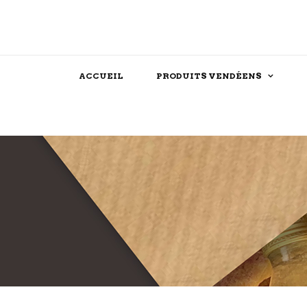
ACCUEIL
PRODUITS VENDÉENS
Assaisonnements
Confiserie
Féculent
Chocolat
Produits festifs
Biscuit
Farine
Dessert