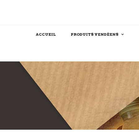
ACCUEIL
PRODUITS VENDÉENS
Assaisonnements
Confiserie
Féculent
Chocolat
Produits festifs
Biscuit
Farine
Dessert