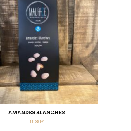
Moelleux poires amandes
5.80
€