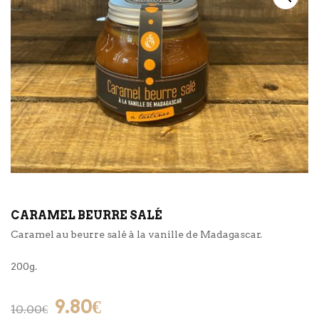
CARAMEL BEURRE SALÉ
Caramel au beurre salé à la vanille de Madagascar.
200g.
Le
Le
9.80
€
10.00
€