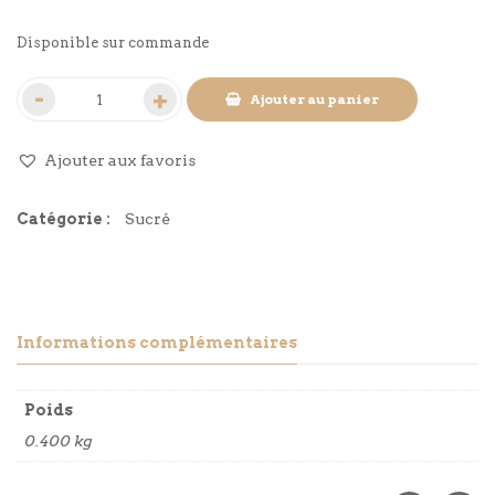
prix
prix
Disponible sur commande
initial
actuel
Ajouter au panier
était :
est :
Ajouter aux favoris
10.00€.
9.80€.
Catégorie :
Sucré
Informations complémentaires
Poids
0.400 kg