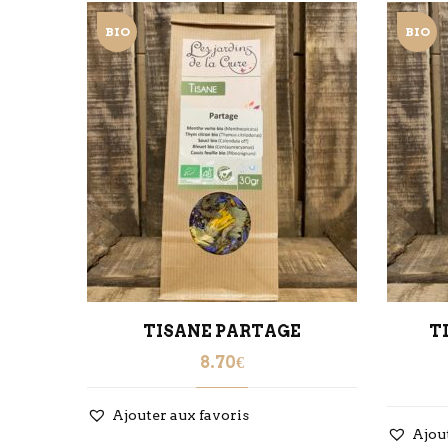
BIO
BIO
UGE
TISANE PARTAGE
T
8.70
€
Ajouter aux favoris
Ajou