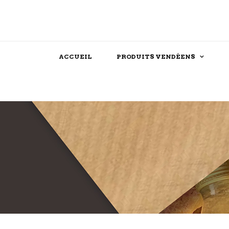
ACCUEIL
PRODUITS VENDÉENS
Assaisonnements
Confiserie
Féculent
Chocolat
Produits festifs
Biscuit
Farine
Dessert