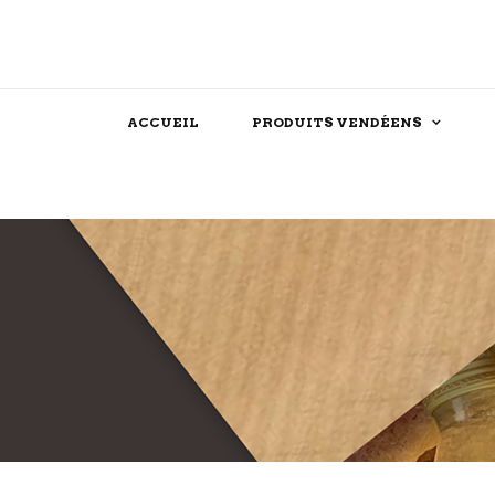
ACCUEIL
PRODUITS VENDÉENS
Assaisonnements
Confiserie
Féculent
Chocolat
Produits festifs
Biscuit
Farine
Dessert