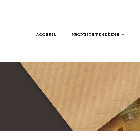
ACCUEIL
PRODUITS VENDÉENS
Assaisonnements
Confiserie
Féculent
Chocolat
Produits festifs
Biscuit
Farine
Dessert