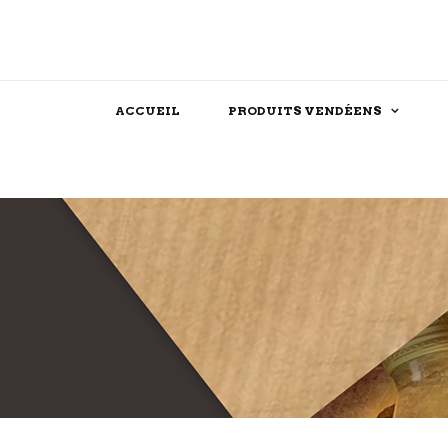
ACCUEIL
PRODUITS VENDÉENS
Assaisonnements
Confiserie
Féculent
Chocolat
Produits festifs
Biscuit
Farine
Dessert